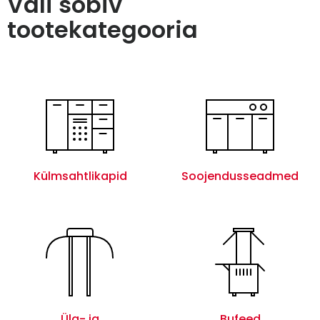
Vali sobiv
tootekategooria
Külmsahtlikapid
Soojendusseadmed
Üla- ja
Bufeed