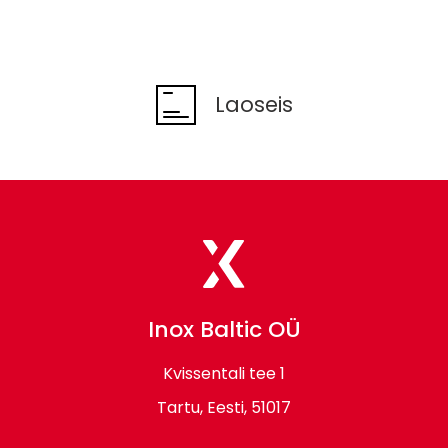
Laoseis
Laoseis
Footer
contact
information
Inox Baltic OÜ
Kvissentali tee 1
Tartu, Eesti, 51017