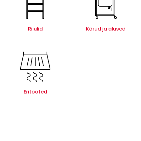
Riiulid
Kärud ja alused
Eritooted
Laoseis