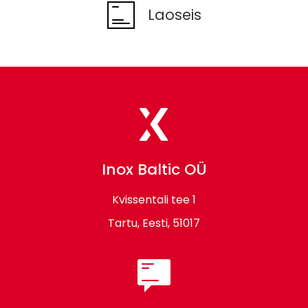
Laoseis
Footer
contact
information
Inox Baltic OÜ
Kvissentali tee 1
Tartu, Eesti, 51017