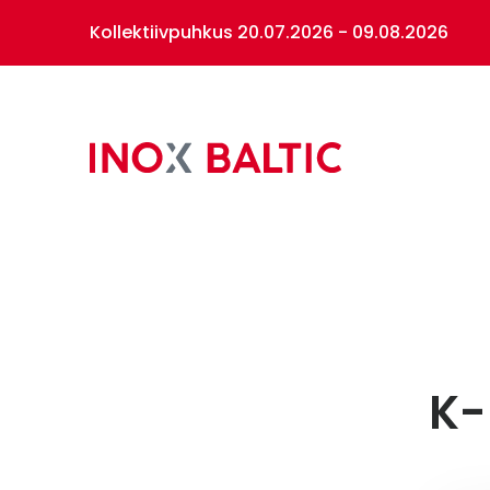
Kollektiivpuhkus 20.07.2026 - 09.08.2026
Inox
Baltic
Peam
Inox Baltic
Tooted
Primary
sidebar
K-