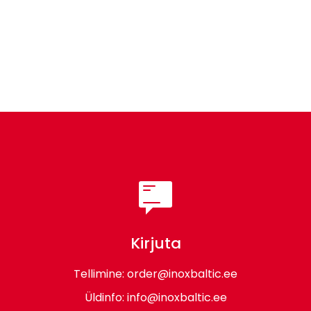
Kirjuta
Tellimine:
order@inoxbaltic.ee
Üldinfo:
info@inoxbaltic.ee