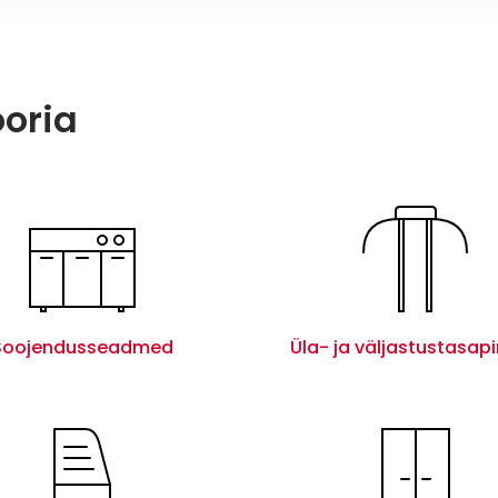
ooria
Soojendusseadmed
Üla- ja väljastustasap