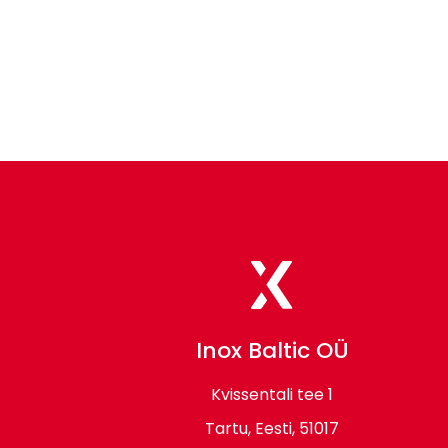
Laoseis
Footer
contact
information
Inox Baltic OÜ
Kvissentali tee 1
Tartu, Eesti, 51017